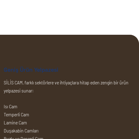
Geniş Ürün Yelpazesi
SİLİS CAM, farklı sektörlere ve ihtiyaçlara hitap eden zengin bir ürün
yelpazesi sunar:
Isı Cam
Temperli Cam
Lamine Cam
Duşakabin Camları
Buzlu ve Desenli Cam