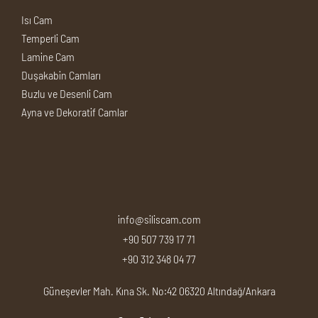
Isı Cam
Temperli Cam
Lamine Cam
Duşakabin Camları
Buzlu ve Desenli Cam
Ayna ve Dekoratif Camlar
info@siliscam.com
+90 507 739 17 71
+90 312 348 04 77
Güneşevler Mah. Kına Sk. No:42 06320 Altındağ/Ankara