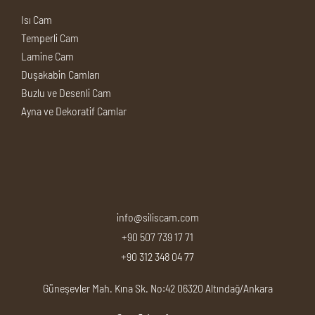
Isı Cam
Temperli Cam
Lamine Cam
Duşakabin Camları
Buzlu ve Desenli Cam
Ayna ve Dekoratif Camlar
info@siliscam.com
+90 507 739 17 71
+90 312 348 04 77
Güneşevler Mah. Kına Sk. No:42 06320 Altındağ/Ankara