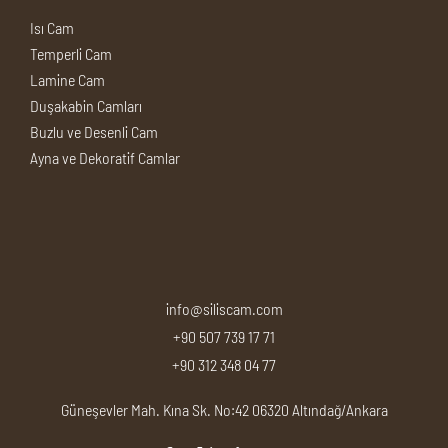
Isı Cam
Temperli Cam
Lamine Cam
Duşakabin Camları
Buzlu ve Desenli Cam
Ayna ve Dekoratif Camlar
info@siliscam.com
+90 507 739 17 71
+90 312 348 04 77
Güneşevler Mah. Kına Sk. No:42 06320 Altındağ/Ankara