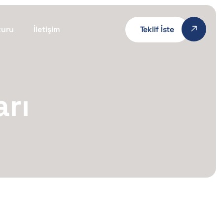
kuru
İletişim
Teklif İste
rı