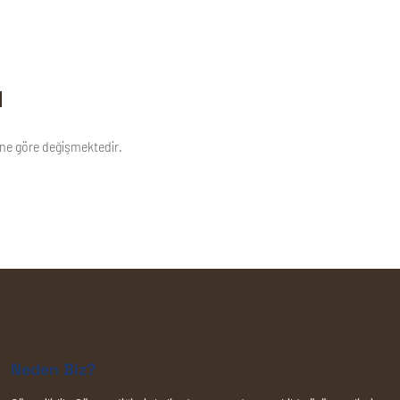
ı
gine göre değişmektedir.
Neden Biz?