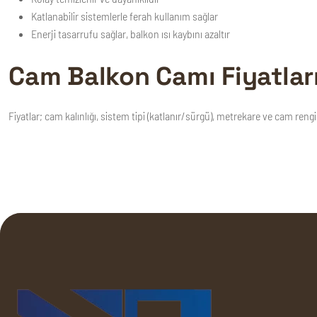
Katlanabilir sistemlerle ferah kullanım sağlar
Enerji tasarrufu sağlar, balkon ısı kaybını azaltır
Cam Balkon Camı Fiyatlar
Fiyatlar; cam kalınlığı, sistem tipi (katlanır/sürgü), metrekare ve cam ren