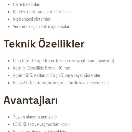
Daire balkonları
Kafeler, restoranlar, otel terasları
Kış bahçesi sistemleri
Veranda ve çatı katı uygulamaları
Teknik Özellikler
Cam türü:
Temperli cam (tek cam veya çift cam opsiyonu)
Kalınlık:
Genellikle 8 mm – 10 mm
Açılım türü:
Katlanır (sürgülü) veya kayar sistemler
Renk:
Şeffaf, füme, bronz, mat (buzlu) cam seçenekleri
Avantajları
Yaşam alanınızı genişletir
Gürültü, toz ve yağmurdan korur
Kolay temizlenir ve dayanıklıdır