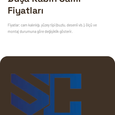
Fiyatları
Fiyatlar; cam kalınlığı, yüzey tipi (buzlu, desenli vb.), ölçü ve
montaj durumuna göre değişiklik gösterir.