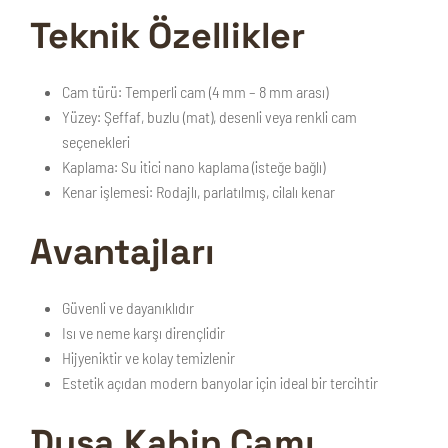
Teknik Özellikler
Cam türü:
Temperli cam (4 mm – 8 mm arası)
Yüzey:
Şeffaf, buzlu (mat), desenli veya renkli cam
seçenekleri
Kaplama:
Su itici nano kaplama (isteğe bağlı)
Kenar işlemesi:
Rodajlı, parlatılmış, cilalı kenar
Avantajları
Güvenli ve dayanıklıdır
Isı ve neme karşı dirençlidir
Hijyeniktir ve kolay temizlenir
Estetik açıdan modern banyolar için ideal bir tercihtir
Duşa Kabin Camı