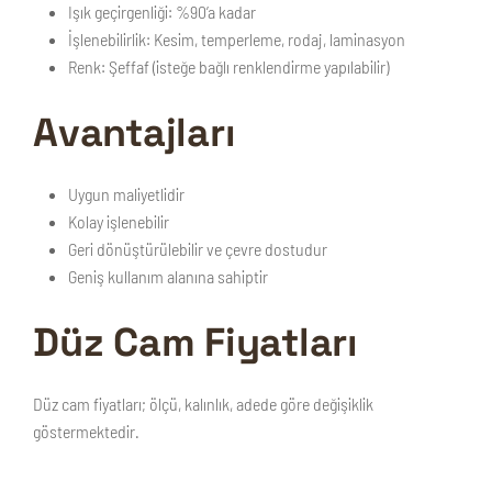
Işık geçirgenliği:
%90’a kadar
İşlenebilirlik:
Kesim, temperleme, rodaj, laminasyon
Renk:
Şeffaf (isteğe bağlı renklendirme yapılabilir)
Avantajları
Uygun maliyetlidir
Kolay işlenebilir
Geri dönüştürülebilir ve çevre dostudur
Geniş kullanım alanına sahiptir
Düz Cam Fiyatları
Düz cam fiyatları; ölçü, kalınlık, adede göre değişiklik
göstermektedir.