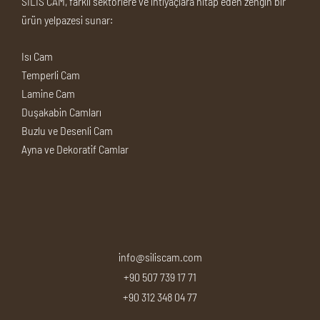
SİLİS CAM, farklı sektörlere ve ihtiyaçlara hitap eden zengin bir
ürün yelpazesi sunar:
Isı Cam
Temperli Cam
Lamine Cam
Duşakabin Camları
Buzlu ve Desenli Cam
Ayna ve Dekoratif Camlar
info@siliscam.com
+90 507 739 17 71
+90 312 348 04 77