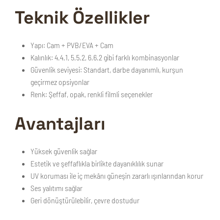
Teknik Özellikler
Yapı:
Cam + PVB/EVA + Cam
Kalınlık:
4.4.1, 5.5.2, 6.6.2 gibi farklı kombinasyonlar
Güvenlik seviyesi:
Standart, darbe dayanımlı, kurşun
geçirmez opsiyonlar
Renk:
Şeffaf, opak, renkli filmli seçenekler
Avantajları
Yüksek güvenlik sağlar
Estetik ve şeffaflıkla birlikte dayanıklılık sunar
UV koruması ile iç mekânı güneşin zararlı ışınlarından korur
Ses yalıtımı sağlar
Geri dönüştürülebilir, çevre dostudur