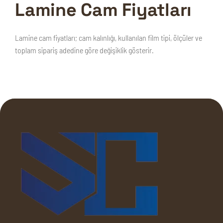
Lamine Cam Fiyatları
Lamine cam fiyatları; cam kalınlığı, kullanılan film tipi, ölçüler ve
toplam sipariş adedine göre değişiklik gösterir.