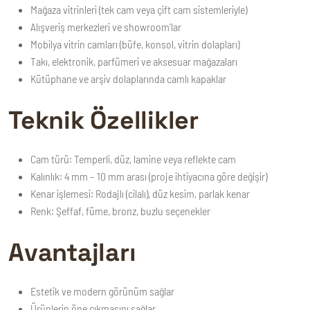
Mağaza vitrinleri (tek cam veya çift cam sistemleriyle)
Alışveriş merkezleri ve showroom’lar
Mobilya vitrin camları (büfe, konsol, vitrin dolapları)
Takı, elektronik, parfümeri ve aksesuar mağazaları
Kütüphane ve arşiv dolaplarında camlı kapaklar
Teknik Özellikler
Cam türü:
Temperli, düz, lamine veya reflekte cam
Kalınlık:
4 mm – 10 mm arası (proje ihtiyacına göre değişir)
Kenar işlemesi:
Rodajlı (cilalı), düz kesim, parlak kenar
Renk:
Şeffaf, füme, bronz, buzlu seçenekler
Avantajları
Estetik ve modern görünüm sağlar
Ürünlerin öne çıkmasını sağlar