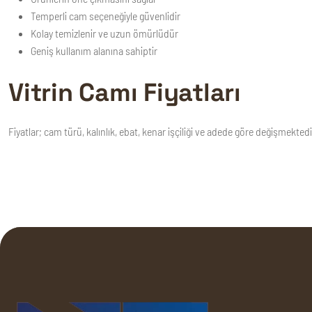
Temperli cam seçeneğiyle güvenlidir
Kolay temizlenir ve uzun ömürlüdür
Geniş kullanım alanına sahiptir
Vitrin Camı Fiyatları
Fiyatlar; cam türü, kalınlık, ebat, kenar işçiliği ve adede göre değişmektedi