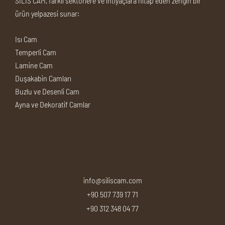
SİLİS CAM, farklı sektörlere ve ihtiyaçlara hitap eden zengin bir
ürün yelpazesi sunar:
Isı Cam
Temperli Cam
Lamine Cam
Duşakabin Camları
Buzlu ve Desenli Cam
Ayna ve Dekoratif Camlar
info@siliscam.com
+90 507 739 17 71
+90 312 348 04 77