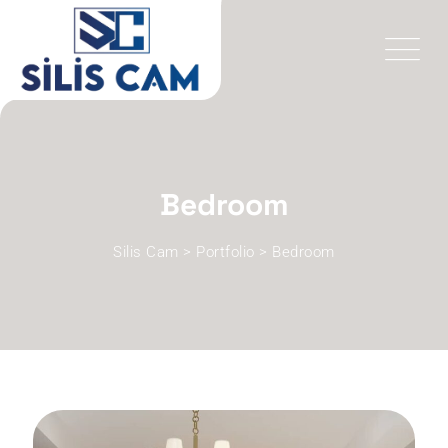
Skip
to
content
Bedroom
Silis Cam
>
Portfolio
>
Bedroom