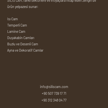
SİLİS CAM, farklı sektörlere ve ihtiyaçlara hitap eden zengin bir
ürün yelpazesi sunar:
Isı Cam
Temperli Cam
Lamine Cam
Duşakabin Camları
Buzlu ve Desenli Cam
Ayna ve Dekoratif Camlar
info@siliscam.com
+90 507 739 17 71
+90 312 348 04 77