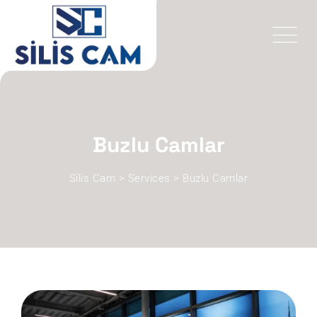
Buzlu Camlar
Silis Cam
>
Services
>
Buzlu Camlar